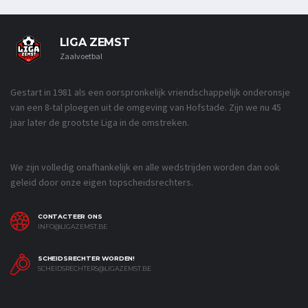
LIGA ZEMST
Zaalvoetbal
Gestart in 1981 als een oorspronkelijk vriendschappelijk onderonsje
van een 8-tal ploegen uit de omgeving van Hofstade. Zijn we nu 45
jaar later de grootste Liga in de omstreken.
We zijn volledig onafhankelijk en alle wedstrijden worden dan ook
geleid door onze eigen topscheidsrechters.
CONTACTEER ONS
INFO@LIGAZEMST.BE
SCHEIDSRECHTER WORDEN!
SCHEIDSRECHTERS@LIGAZEMST.BE