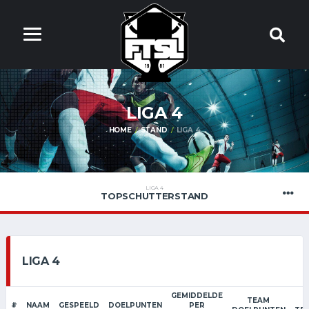
LIGA 4
HOME
STAND
LIGA 4
LIGA 4
TOPSCHUTTERSTAND
LIGA 4
GEMIDDELDE
TEAM
#
NAAM
GESPEELD
DOELPUNTEN
PER